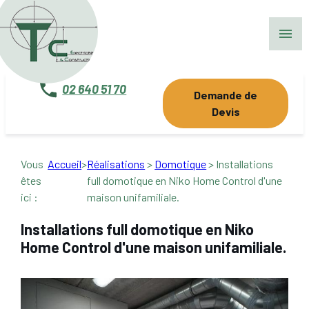
Panneau de gestion des cookies
menu
02 640 51 70
Demande de
Devis
Vous
Accueil
>
Réalisations
>
Domotique
>
Installations
êtes
full domotique en Niko Home Control d'une
ici :
maison unifamiliale.
Installations full domotique en Niko
Home Control d'une maison unifamiliale.