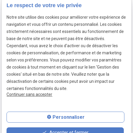
Le respect de votre vie privée
Notre site utilise des cookies pour améliorer votre expérience de
Inscription à la newsletter
navigation et vous offrir un contenu personnalisé. Les cookies
strictement nécessaires sont essentiels au fonctionnement de
base de notre site et ne peuvent pas être désactivés.
Cependant, vous avez le choix d'activer ou de désactiver les
cookies de personnalisation, de performance et de marketing
Mentions légales
selon vos préférences. Vous pouvez modifier vos paramètres
Politique de confidentialité
de cookies à tout moment en cliquant sur le lien 'Gestion des
cookies' situé en bas de notre site. Veuillez noter que la
Gestion des cookies
désactivation de certains cookies peut avoir un impact sur
Plan du site
certaines fonctionnalités du site.
Continuer sans accepter
TVA :
BE0877923541
Personnaliser
place
contact_page
phone
Accepter et fermer